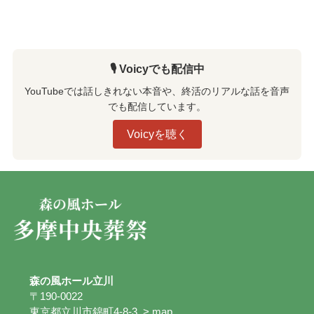
新
🎙️ Voicyでも配信中
YouTubeでは話しきれない本音や、終活のリアルな話を音声
でも配信しています。
Voicyを聴く
森の風ホール立川
〒190-0022
東京都立川市錦町4-8-3
> map