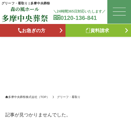
グリーフ・看取り | 多摩中央葬祭
＼24時間365日対応いたします／
0120-136-841
は
お急ぎの方
資料請求
お
森
た
お
多摩中央葬祭株式会社（TOP）
グリーフ・看取り
ブ
記事が見つかりませんでした。
供