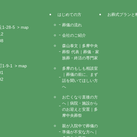
はじめての方
お葬式プランと
葬儀の流れ
-28-5
> map
12
会社のご紹介
08
森山泰文｜多摩中央
葬祭 代表｜葬儀・家
族葬・終活の専門家
-9-1
> map
多摩のもしも相談室
01
｜葬儀の前に、まず
02
話を聞いてほしい方
へ
お亡くなり直後の方
へ｜病院・施設から
のお迎えと安置｜多
摩中央葬祭
親が入院中で葬儀の
準備が不安な方へ｜