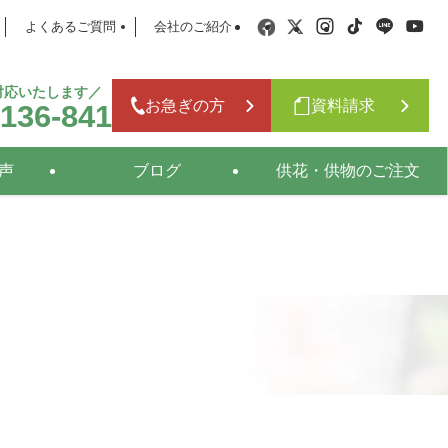
よくあるご質問
会社のご紹介
日対応いたします／
お急ぎの方
資料請求
-136-841
声
ブログ
供花・供物のご注文