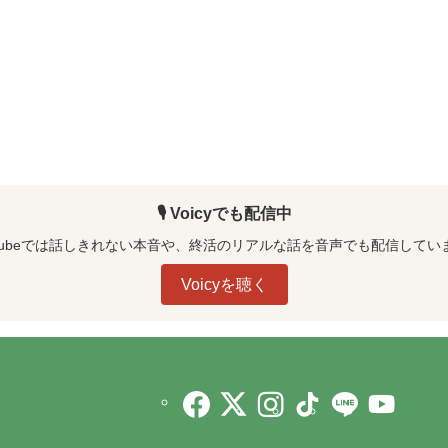
🎙️ Voicyでも配信中
uTubeでは話しきれない本音や、終活のリアルな話を音声でも配信してい
Voicyを聴く