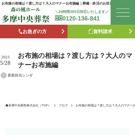
お布施の相場は？渡し方は？大人のマナーお布施編｜葬儀・終活のお役立ち情報
＼24時間365日対応いたします／
0120-136-841
は
お急ぎの方
資料請求
お
お布施の相場は？渡し方は？大人のマ
森
2023
5/28
ナーお布施編
更新担当シンギ
た
お
多摩中央葬祭株式会社（TOP）
ブログ
お布施の相場は？渡し方は？大人のマナー
ブ
供