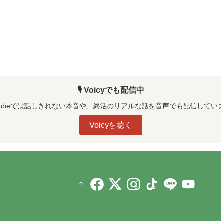
🎙️ Voicyでも配信中
uTubeでは話しきれない本音や、終活のリアルな話を音声でも配信してい
Voicyを聴く