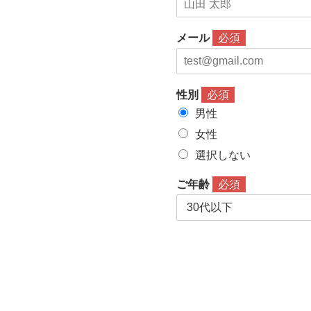
メール
必須
性別
必須
男性
女性
選択しない
ご年齢
必須