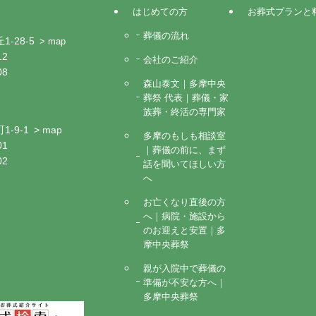
はじめての方
お葬式プランと
葬儀の流れ
-28-5
> map
12
会社のご紹介
08
森山泰文｜多摩中央
葬祭 代表｜葬儀・家
族葬・終活の専門家
-9-1
> map
多摩のもしも相談室
01
｜葬儀の前に、まず
02
話を聞いてほしい方
へ
お亡くなり直後の方
へ｜病院・施設から
のお迎えと安置｜多
摩中央葬祭
親が入院中で葬儀の
準備が不安な方へ｜
多摩中央葬祭