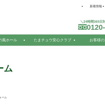
新着情報
＼24時間365
0120
の風ホール
たまチュウ安心クラブ
お客様の
ーム
ォーム