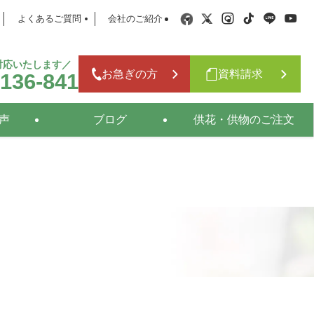
よくあるご質問
会社のご紹介
日対応いたします／
お急ぎの方
資料請求
-136-841
声
ブログ
供花・供物のご注文