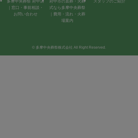
多摩中央葬祭 府中店
府中市の直葬・火葬
スタッフのご紹介
｜窓口・事前相談・
式なら多摩中央葬祭
お問い合わせ
｜費用・流れ・火葬
場案内
©
多摩中央葬祭株式会社 All Right Reserved.