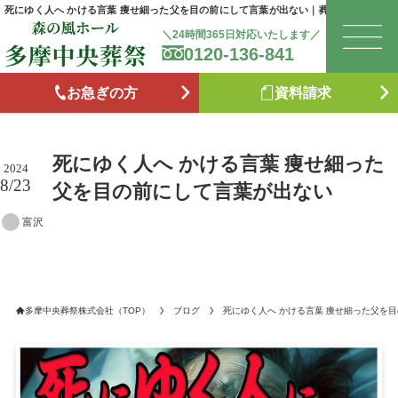
死にゆく人へ かける言葉 痩せ細った父を目の前にして言葉が出ない｜葬儀・終活のお
＼24時間365日対応いたします／
0120-136-841
は
お急ぎの方
資料請求
お
死にゆく人へ かける言葉 痩せ細った
森
2024
8/23
父を目の前にして言葉が出ない
富沢
た
お
多摩中央葬祭株式会社（TOP）
ブログ
死にゆく人へ かける言葉 痩せ細った父を
ブ
供