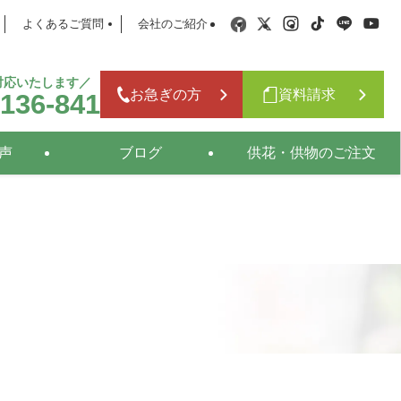
よくあるご質問
会社のご紹介
日対応いたします／
お急ぎの方
資料請求
-136-841
声
ブログ
供花・供物のご注文