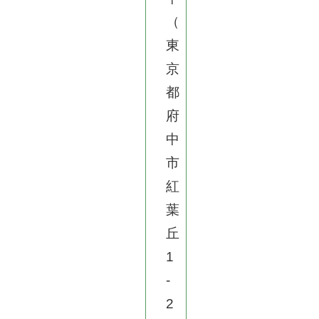
（
東
京
都
府
中
市
紅
葉
丘
1
-
2