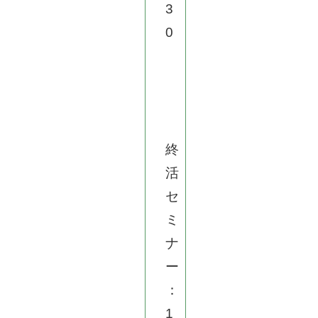
3
0
終
活
セ
ミ
ナ
ー
：
1