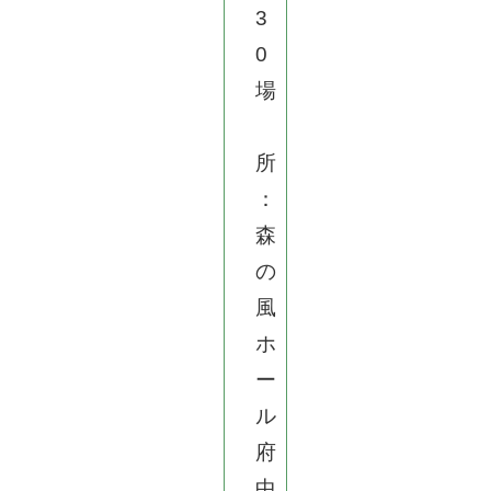
3
0
場
所
：
森
の
風
ホ
ー
ル
府
中