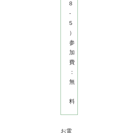
8
-
5
）
参
加
費
：
無
料
お電