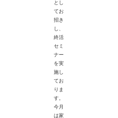
とし
てお
招き
し、
終活
セミ
ナー
を実
施し
てお
りま
す。
今月
は家