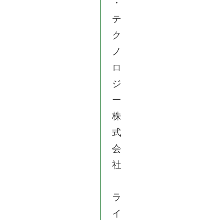
・
テ
ク
ノ
ロ
ジ
ー
株
式
会
社
ラ
イ