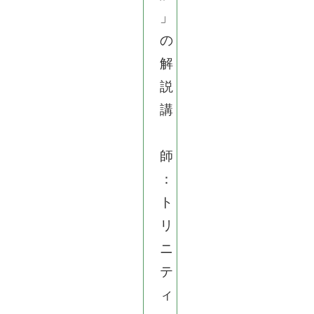
」
の
解
説
講
師
：
ト
リ
ニ
テ
ィ