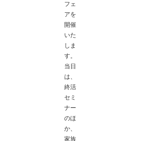
フェ
アを
開催
いた
しま
す。
当日
は、
終活
セミ
ナー
のほ
か、
家族