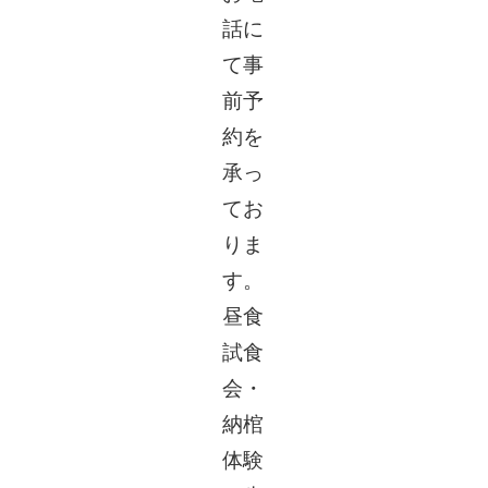
話に
て事
前予
約を
承っ
てお
りま
す。
昼食
試食
会・
納棺
体験