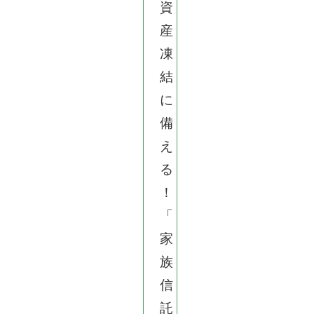
資
産
凍
結
に
備
え
る
！
「
家
族
信
託