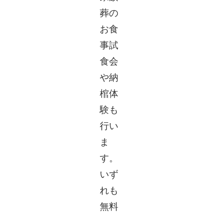
葬の
お食
事試
食会
や納
棺体
験も
行い
ま
す。
いず
れも
無料