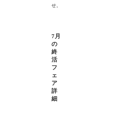
せ。
7月
の
終
活
フ
ェ
ア
詳
細