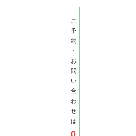
ご
予
約
・
お
問
い
合
わ
せ
は
0