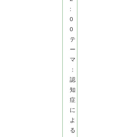
:
0
0
テ
ー
マ
：
認
知
症
に
よ
る