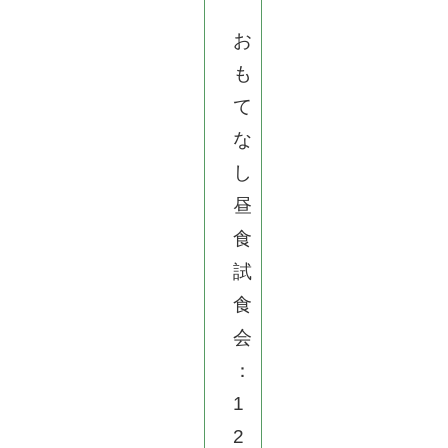
お
も
て
な
し
昼
食
試
食
会
：
1
2