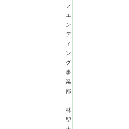
フ
エ
ン
デ
ィ
ン
グ
事
業
部
林
聖