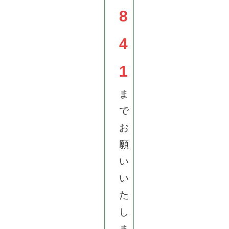
8
4
1
ま
で
お
願
い
い
た
し
ま