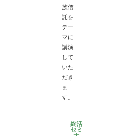
族信
託を
テー
マに
講演
して
いた
だき
ま
す。
終活
セミ
ナ