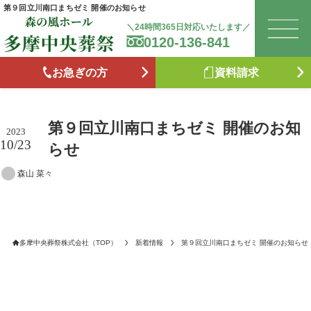
第９回立川南口まちゼミ 開催のお知らせ
＼24時間365日対応いたします／
0120-136-841
は
お急ぎの方
資料請求
お
第９回立川南口まちゼミ 開催のお知
森
2023
10/23
らせ
森山 菜々
た
お
多摩中央葬祭株式会社（TOP）
新着情報
第９回立川南口まちゼミ 開催のお知らせ
ブ
供