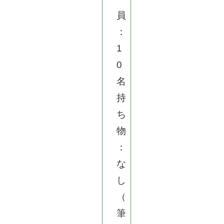
員
：
1
0
名
持
ち
物
：
な
し
（
筆