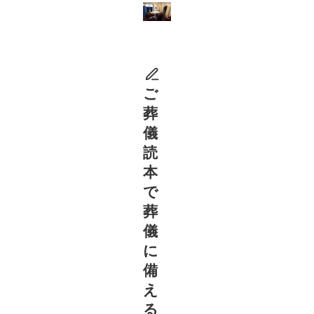
ご
葬
儀
読
本
で
葬
儀
に
備
え
る