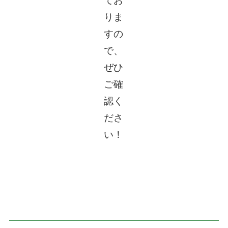
てお
りま
すの
で、
ぜひ
ご確
認く
ださ
い！