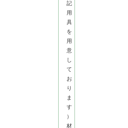
記
用
具
を
用
意
し
て
お
り
ま
す
）
材