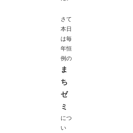
さて
本日
は毎
年恒
例の
ま
ち
ゼ
ミ
につ
い