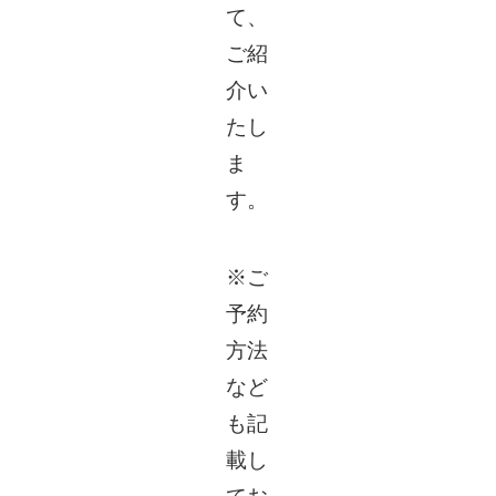
て、
ご紹
介い
たし
ま
す。
※ご
予約
方法
など
も記
載し