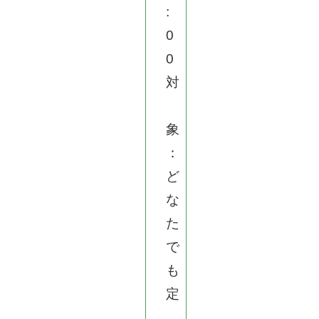
:
0
0
対
象
：
ど
な
た
で
も
定