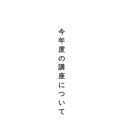
今
年
度
の
講
座
に
つ
い
て