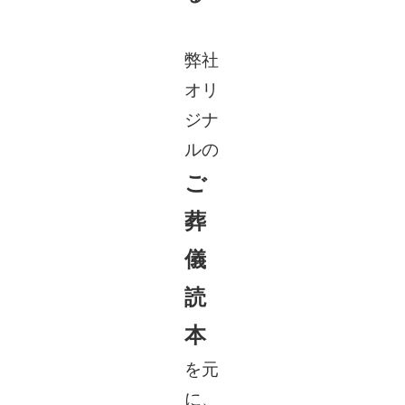
弊社
オリ
ジナ
ルの
ご
葬
儀
読
本
を元
に、