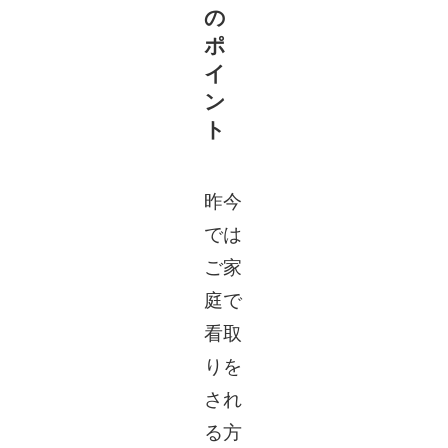
の
ポ
イ
ン
ト
昨今
では
ご家
庭で
看取
りを
され
る方