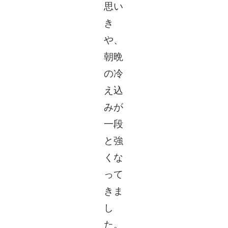
思い
き
や、
朝晩
の冷
え込
みが
一段
と強
くな
って
きま
し
た。