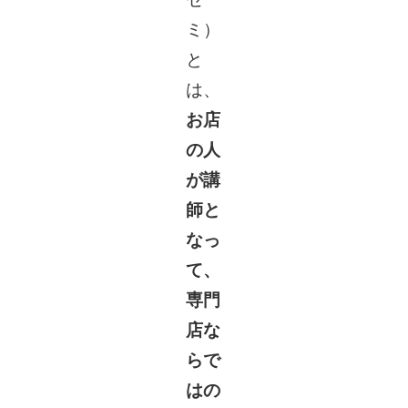
ミ）
と
は、
お店
の人
が講
師と
なっ
て、
専門
店な
らで
はの