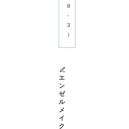
8
-
3
）
エ
ン
ゼ
ル
メ
イ
ク