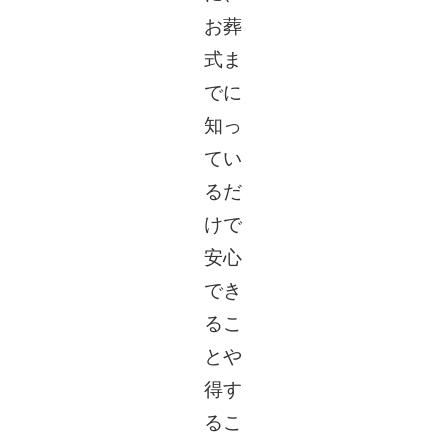
お葬
式ま
でに
知っ
てい
るだ
けで
安心
でき
るこ
とや
得す
るこ