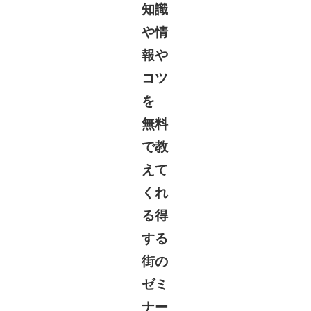
知識
や情
報や
コツ
を
無料
で教
えて
くれ
る得
する
街の
ゼミ
ナー