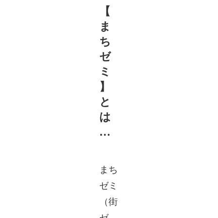
【
ま
ち
ゼ
ミ
】
と
は
…
まち
ゼミ
（街
ゼ