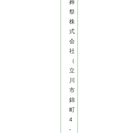
葬
祭
株
式
会
社
（
立
川
市
錦
町
4
-