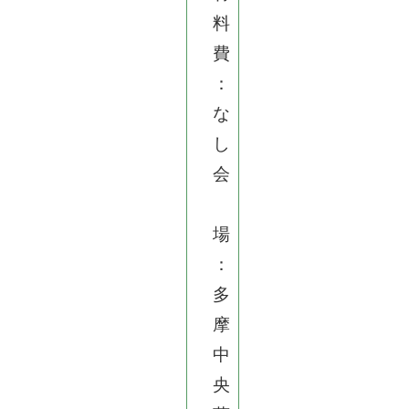
料
費
：
な
し
会
場
：
多
摩
中
央