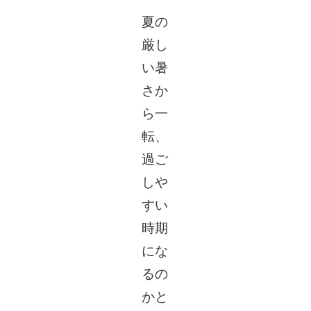
夏の
新
厳し
い暑
さか
ら一
転、
過ご
しや
すい
時期
にな
るの
かと