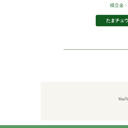
積立金
たまチュ
Yo