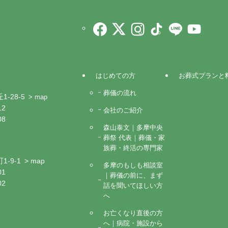
はじめての方
お葬式プランと
葬儀の流れ
-28-5
> map
12
会社のご紹介
08
森山泰文｜多摩中央
葬祭 代表｜葬儀・家
族葬・終活の専門家
-9-1
> map
多摩のもしも相談室
01
｜葬儀の前に、まず
02
話を聞いてほしい方
へ
お亡くなり直後の方
へ｜病院・施設から