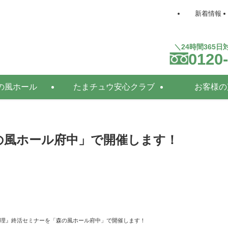
新着情報
＼24時間365
0120
の風ホール
たまチュウ安心クラブ
お客様の
の風ホール府中」で開催します！
理』終活セミナーを「森の風ホール府中」で開催します！