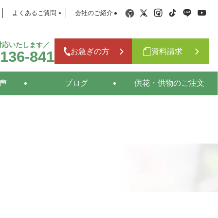
よくあるご質問
会社のご紹介
日対応いたします／
お急ぎの方
資料請求
-136-841
声
ブログ
供花・供物のご注文