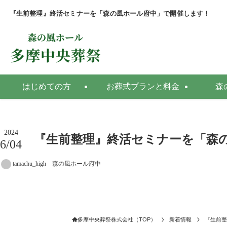
『生前整理』終活セミナーを「森の風ホール府中」で開催します！
はじめての方
お葬式プランと料金
森
2024
『生前整理』終活セミナーを「森
6/04
tamachu_high 森の風ホール府中
多摩中央葬祭株式会社（TOP）
新着情報
『生前整