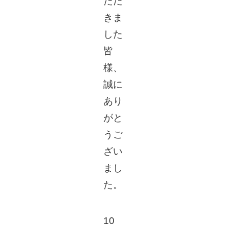
ただ
きま
した
皆
様、
誠に
あり
がと
うご
ざい
まし
た。
10