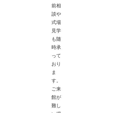
前相
談や
式場
見学
も随
時承
って
おり
ま
す。
ご来
館が
難し