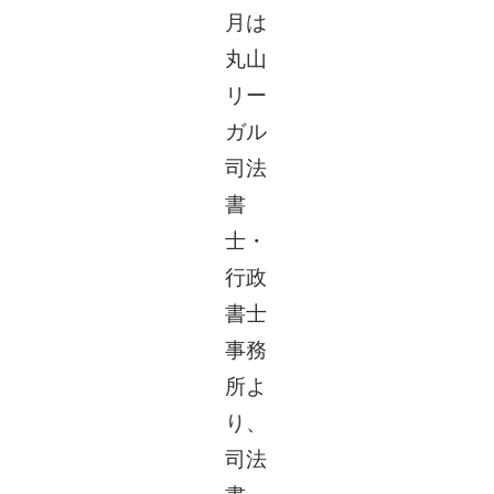
月は
丸山
リー
ガル
司法
書
士・
行政
書士
事務
所よ
り、
司法