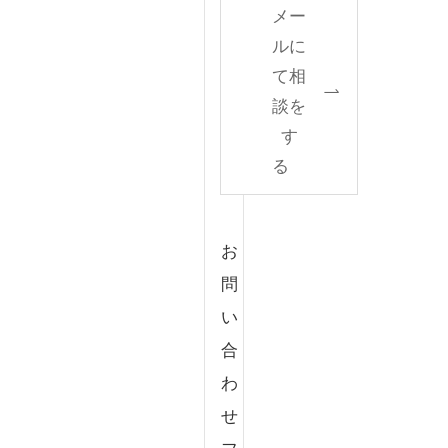
メー
ルに
て相
談を
す
る
お
問
い
合
わ
せ