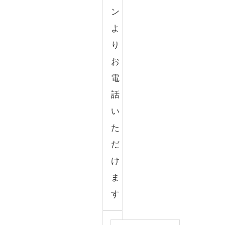
ン
よ
り
お
電
話
い
た
だ
け
ま
す