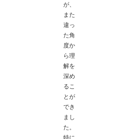
が、
また
違っ
た角
度か
ら理
解を
深め
るこ
とが
でき
まし
た。
特に