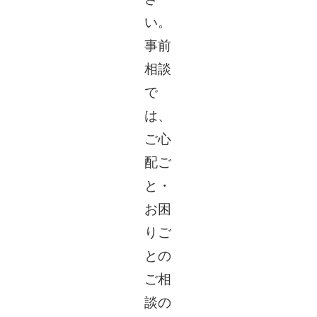
い。
事前
相談
で
は、
ご心
配ご
と・
お困
りご
との
ご相
談の