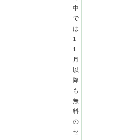
中
で
は
1
1
月
以
降
も
無
料
の
セ