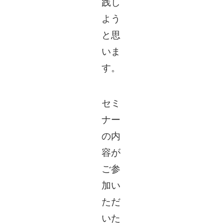
践し
よう
と思
いま
す。
セミ
ナー
の内
容が
ご参
加い
ただ
いた