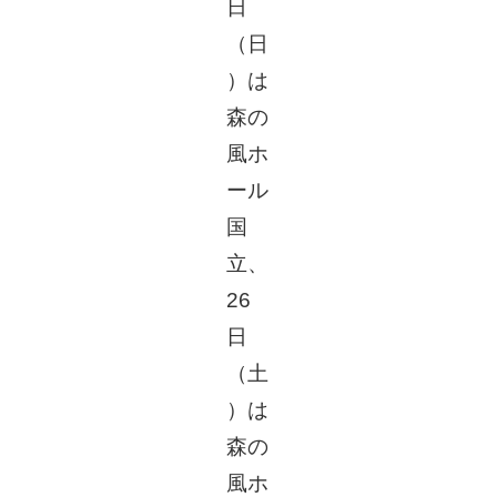
日
（日
）は
森の
風ホ
ール
国
立、
26
日
（土
）は
森の
風ホ