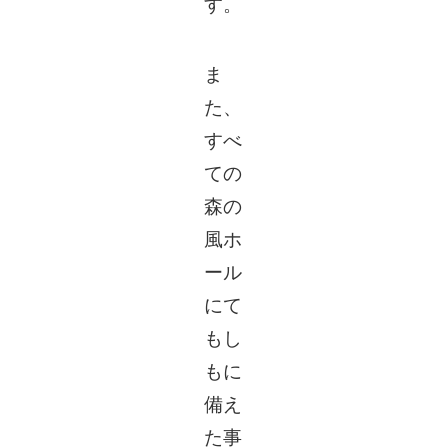
す。
ま
た、
すべ
ての
森の
風ホ
ール
にて
もし
もに
備え
た事