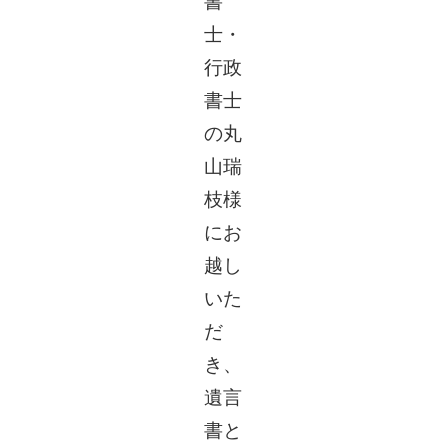
書
士・
行政
書士
の丸
山瑞
枝様
にお
越し
いた
だ
き、
遺言
書と