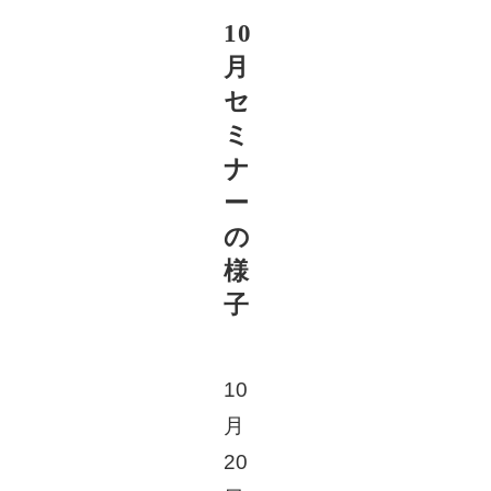
10
新
月
セ
ミ
ナ
ー
の
様
子
10
月
20