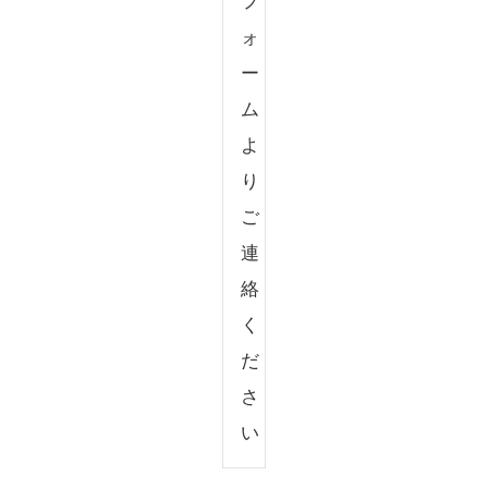
フ
ォ
ー
ム
よ
り
ご
連
絡
く
だ
さ
い