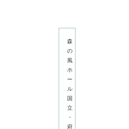
森
の
風
ホ
ー
ル
国
立
・
府