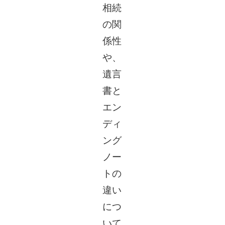
相続
の関
係性
や、
遺言
書と
エン
ディ
ング
ノー
トの
違い
につ
いて