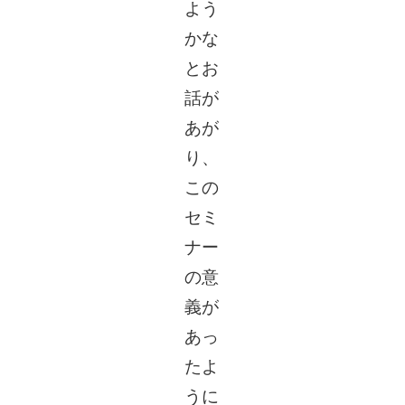
よう
かな
とお
話が
あが
り、
この
セミ
ナー
の意
義が
あっ
たよ
うに