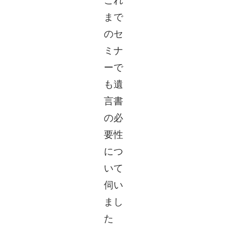
これ
まで
のセ
ミナ
ーで
も遺
言書
の必
要性
につ
いて
伺い
まし
た