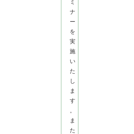
ミ
ナ
ー
を
実
施
い
た
し
ま
す
。
ま
た