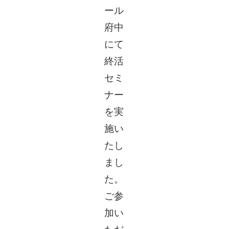
ール
府中
にて
終活
セミ
ナー
を実
施い
たし
まし
た。
ご参
加い