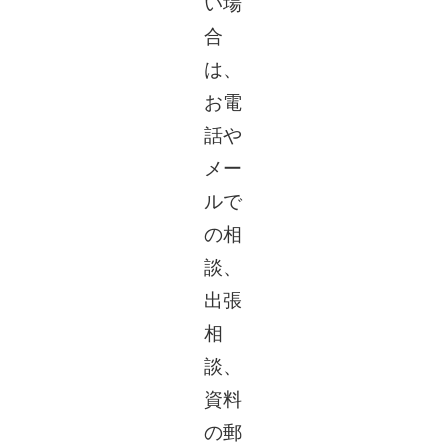
い場
合
は、
お電
話や
メー
ルで
の相
談、
出張
相
談、
資料
の郵