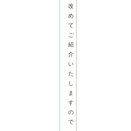
改
め
て
ご
紹
介
い
た
し
ま
す
の
で