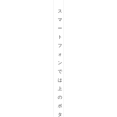
ス
マ
ー
ト
フ
ォ
ン
で
は
上
の
ボ
タ