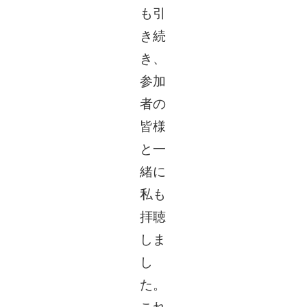
も引
き続
き、
参加
者の
皆様
と一
緒に
私も
拝聴
しま
し
た。