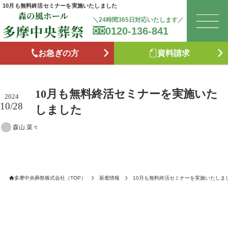
10月も無料終活セミナーを実施いたしました
＼24時間365日対応いたします／
0120-136-841
は
お急ぎの方
資料請求
お
10月も無料終活セミナーを実施いた
森
2024
10/28
しました
森山 菜々
た
お
多摩中央葬祭株式会社（TOP）
新着情報
10月も無料終活セミナーを実施いたしま
ブ
供