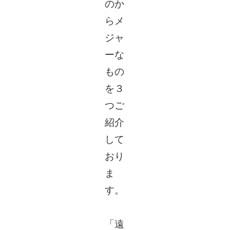
のか
らメ
ジャ
ーな
もの
を３
つご
紹介
して
おり
ま
す。
「遠