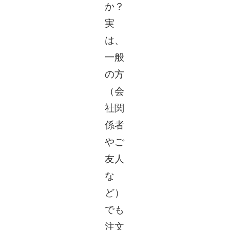
か？
実
は、
一般
の方
（会
社関
係者
やご
友人
な
ど）
でも
注文