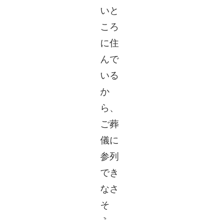
いと
ころ
に住
んで
いる
か
ら、
ご葬
儀に
参列
でき
なさ
そ