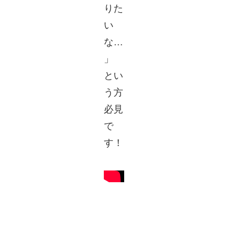
りた
い
な…
」
とい
う方
必見
で
す！