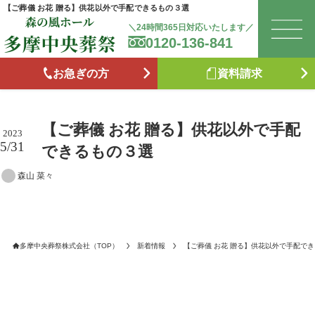
【ご葬儀 お花 贈る】供花以外で手配できるもの３選
＼24時間365日対応いたします／
0120-136-841
は
お急ぎの方
資料請求
お
【ご葬儀 お花 贈る】供花以外で手配
森
2023
5/31
できるもの３選
森山 菜々
た
お
多摩中央葬祭株式会社（TOP）
新着情報
【ご葬儀 お花 贈る】供花以外で手配で
ブ
供