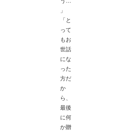
う…
」
「と
って
もお
世話
にな
った
方だ
か
ら、
最後
に何
か贈