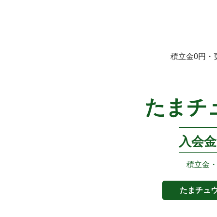
積立金0円・
たまチ
入会金
積立金
たまチュ