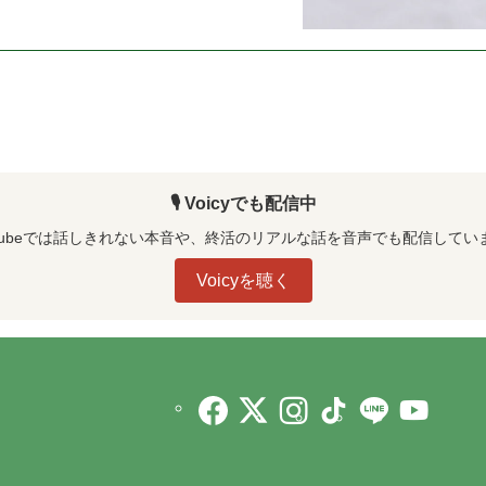
🎙️ Voicyでも配信中
uTubeでは話しきれない本音や、終活のリアルな話を音声でも配信してい
Voicyを聴く