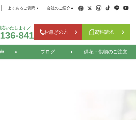
よくあるご質問
会社のご紹介
日対応いたします／
お急ぎの方
資料請求
-136-841
声
ブログ
供花・供物のご注文