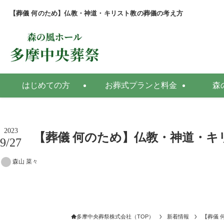
【葬儀 何のため】仏教・神道・キリスト教の葬儀の考え方
はじめての方
お葬式プランと料金
森
2023
【葬儀 何のため】仏教・神道・キ
9/27
森山 菜々
多摩中央葬祭株式会社（TOP）
新着情報
【葬儀 