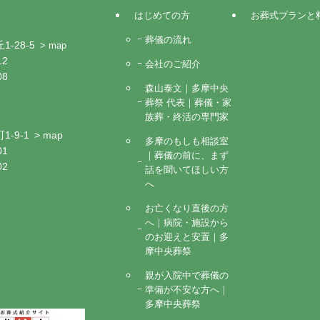
はじめての方
お葬式プランと
葬儀の流れ
-28-5
> map
12
会社のご紹介
08
森山泰文｜多摩中央
葬祭 代表｜葬儀・家
族葬・終活の専門家
-9-1
> map
多摩のもしも相談室
01
｜葬儀の前に、まず
02
話を聞いてほしい方
へ
お亡くなり直後の方
へ｜病院・施設から
のお迎えと安置｜多
摩中央葬祭
親が入院中で葬儀の
準備が不安な方へ｜
多摩中央葬祭