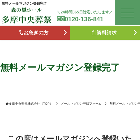
無料メールマガジン登録完了
＼24時間365日対応いたします／
0120-136-841
は
お急ぎの方
資料請求
お
森
無料メールマガジン登録完了
た
お
多摩中央葬祭株式会社（TOP）
メールマガジン登録フォーム
無料メールマガジン
ブ
供
この度はメールマガジンへ登録いた