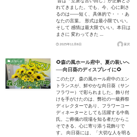
昔は「立派な言い回し」が正解とさ
れてきました。でも、今、心に刺さ
新
るのは——短く、具体的で・・・あ
なたの言葉。 形式は最小限でいい。
そして 感情は最大限でいい。本日は
まさに 変わってきた ...
2025年11月6日
富沢
🌻森の風ホール府中、夏の装いへ
お知らせ
──向日葵のディスプレイに🌻
このたび、森の風ホール府中のエン
トランスが、鮮やかな向日葵（サン
フラワー）で彩られました。飾り付
けを手がけたのは、弊社の一級葬祭
ディレクターであり、フラワーコー
ディネーターとしても活躍する中島
氏。ご葬儀の現場を知る者だからこ
そできる、心に寄り添う花飾りで
す。 向日葵には、「大切な人を明る