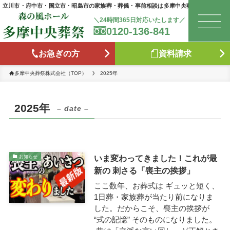
立川市・府中市・国立市・昭島市の家族葬・葬儀・事前相談は多摩中央葬祭
＼24時間365日対応いたします／
0120-136-841
は
お急ぎの方
資料請求
お
多摩中央葬祭株式会社（TOP）
2025年
森
2025年
– date –
た
いま変わってきました！これが最
お知らせ
お
新の 刺さる「喪主の挨拶」
ここ数年、お葬式は ギュッと短く、
ブ
1日葬・家族葬が当たり前になりま
した。だからこそ、喪主の挨拶が
“式の記憶” そのものになりました。
供