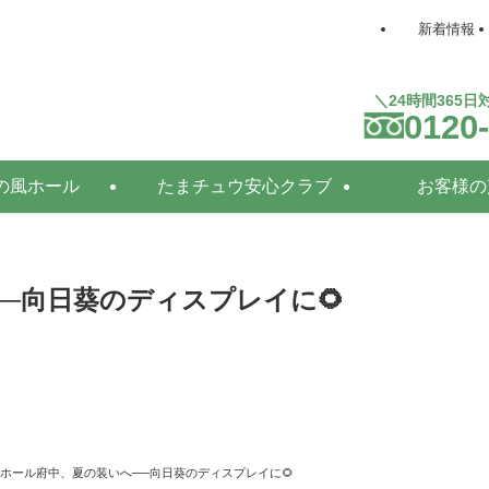
新着情報
＼24時間365
0120
の風ホール
たまチュウ安心クラブ
お客様の
──向日葵のディスプレイに🌻
風ホール府中、夏の装いへ──向日葵のディスプレイに🌻