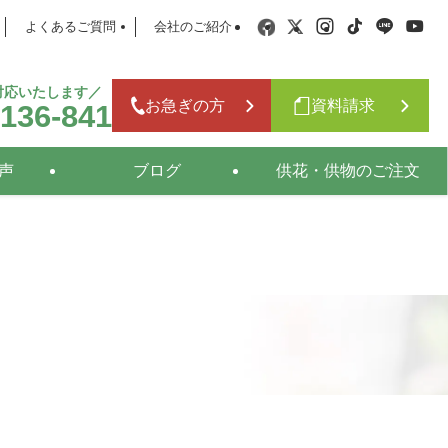
よくあるご質問
会社のご紹介
日対応いたします／
お急ぎの方
資料請求
-136-841
声
ブログ
供花・供物のご注文