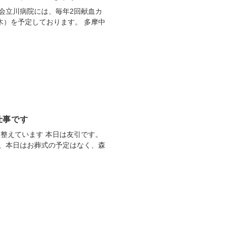
会立川病院には、毎年2回献血カ
木）を予定しております。 多摩中
仕事です
整えています 本日は友引です。
、本日はお葬式の予定はなく、森