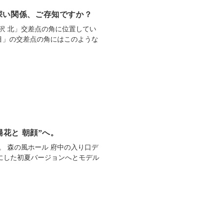
深い関係、ご存知ですか？
沢 北」交差点の角に位置してい
目」の交差点の角にはこのような
陽花と 朝顔”へ。
 森の風ホール 府中の入り口デ
マにした初夏バージョンへとモデル