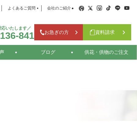
よくあるご質問
会社のご紹介
日対応いたします／
お急ぎの方
資料請求
-136-841
声
ブログ
供花・供物のご注文